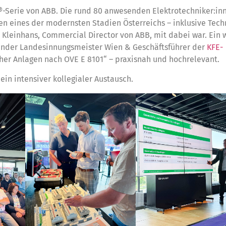
®-Serie von ABB. Die rund 80 anwesenden Elektrotechniker:in
en eines der modernsten Stadien Österreichs – inklusive Tech
n Kleinhans, Commercial Director von ABB, mit dabei war. Ein 
etender Landesinnungsmeister Wien & Geschäftsführer der
KFE-
er Anlagen nach OVE E 8101“ – praxisnah und hochrelevant.
n intensiver kollegialer Austausch.