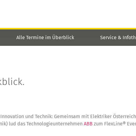
Alle Termine im Überblick
Service & Infot
blick.
r Innovation und Technik: Gemeinsam mit Elektriker Österreic
hnik) lud das Technologieunternehmen
ABB
zum FlexLine® Even