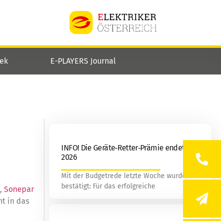
hek
E-PLAYERS Journal
INFO! Die Geräte‑Retter‑Prämie endet mit
2026
Mit der Budgetrede letzte Woche wurde
bestätigt: Für das erfolgreiche
h,
Sonepar
t in das