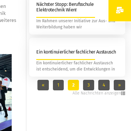
Nächster Stopp: Berufsschule
nen
Elektrotechnik Wien!
nik
weiteres
Im Rahmen unserer Initiative zur Aus- und
Weiterbildung haben wir
Ein kontinuierlicher fachlicher Austausch
Ein kontinuierlicher fachlicher Austausch
ist entscheidend, um die Entwicklungen in
«
1
2
3
4
»
Alle Nachrichten anzeigen