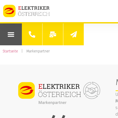
Startseite
|
Markenpartner
U
M
s
d