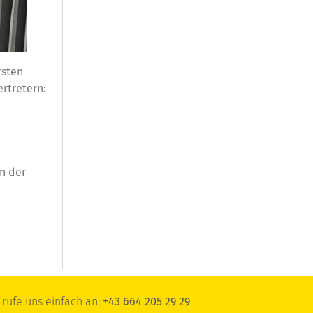
rsten
rtretern:
n der
rufe uns einfach an:
+43 664 205 29 29