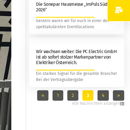
Die Sonepar Hausmesse „ImPuls Süd
2026″
Gestern waren wir für euch in einer der
spektakulärsten Eventlocations
Wir wachsen weiter: Die PC Electric GmbH
ist ab sofort stolzer Markenpartner von
Elektriker Österreich.
Ein starkes Signal für die gesamte Branche!
Bei der Vertragsübergabe
«
1
2
3
4
»
Alle Nachrichten anzeigen