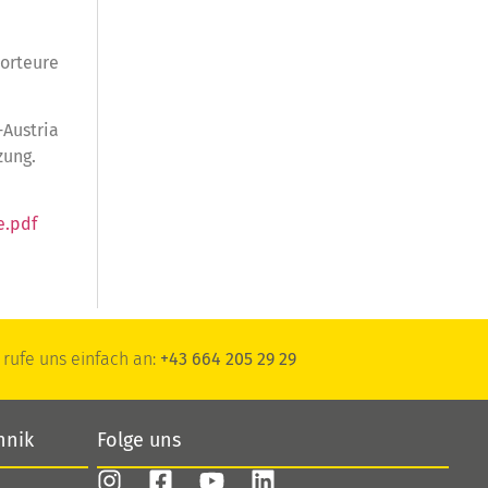
porteure
-Austria
zung.
e.pdf
rufe uns einfach an:
+43 664 205 29 29
hnik
Folge uns