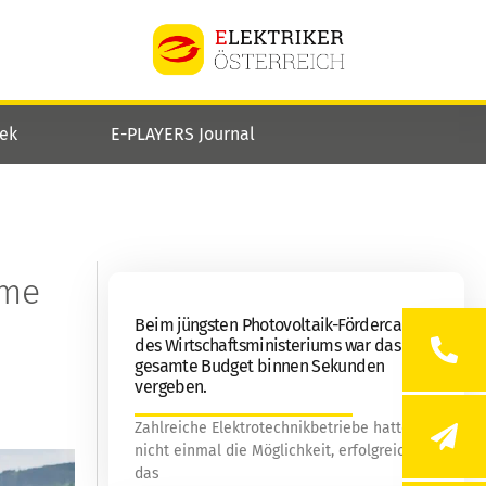
hek
E-PLAYERS Journal
hme
Beim jüngsten Photovoltaik-Fördercall
des Wirtschaftsministeriums war das
gesamte Budget binnen Sekunden
vergeben.
Zahlreiche Elektrotechnikbetriebe hatten
nicht einmal die Möglichkeit, erfolgreich in
das