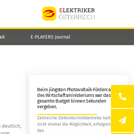
hek
E-PLAYERS Journal
Beim jüngsten Photovoltaik-Fördercall
des Wirtschaftsministeriums war das
gesamte Budget binnen Sekunden
vergeben.
Zahlreiche Elektrotechnikbetriebe hatten
nicht einmal die Möglichkeit, erfolgreich in
 deutlich,
das
e vom