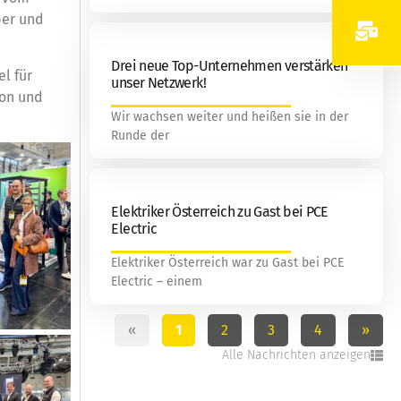
ber und
Drei neue Top-Unternehmen verstärken
l für
unser Netzwerk!
ion und
Wir wachsen weiter und heißen sie in der
Runde der
Elektriker Österreich zu Gast bei PCE
Electric
Elektriker Österreich war zu Gast bei PCE
Electric – einem
«
1
2
3
4
»
Alle Nachrichten anzeigen