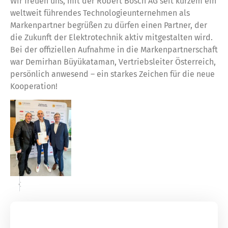
Wir freuen uns, mit der Robert Bosch AG seit kurzem ein
weltweit führendes Technologieunternehmen als
Markenpartner begrüßen zu dürfen einen Partner, der
die Zukunft der Elektrotechnik aktiv mitgestalten wird.
Bei der offiziellen Aufnahme in die Markenpartnerschaft
war Demirhan Büyükataman, Vertriebsleiter Österreich,
persönlich anwesend – ein starkes Zeichen für die neue
Kooperation!
«
»