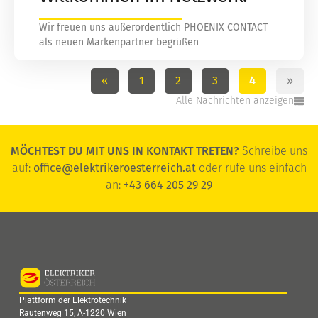
Wir freuen uns außerordentlich PHOENIX CONTACT
als neuen Markenpartner begrüßen
«
1
2
3
4
»
Alle Nachrichten anzeigen
MÖCHTEST DU MIT UNS IN KONTAKT TRETEN?
Schreibe uns
auf:
office@elektrikeroesterreich.at
oder rufe uns einfach
an:
+43 664 205 29 29
Plattform der Elektrotechnik
Rautenweg 15, A-1220 Wien