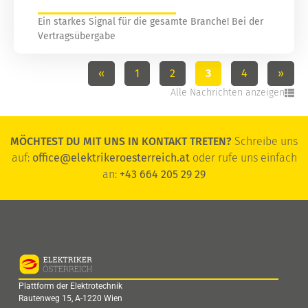
Ein starkes Signal für die gesamte Branche! Bei der
Vertragsübergabe
«
1
2
3
4
»
Alle Nachrichten anzeigen
MÖCHTEST DU MIT UNS IN KONTAKT TRETEN?
Schreibe uns
auf:
office@elektrikeroesterreich.at
oder rufe uns einfach
an:
+43 664 205 29 29
Plattform der Elektrotechnik
Rautenweg 15, A-1220 Wien