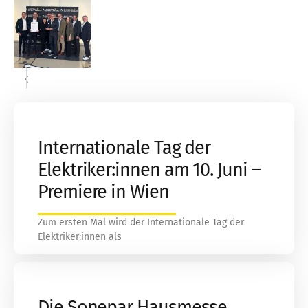
«
»
Internationale Tag der
Elektriker:innen am 10. Juni –
Premiere in Wien
Zum ersten Mal wird der Internationale Tag der
Elektriker:innen als
Die Sonepar Hausmesse