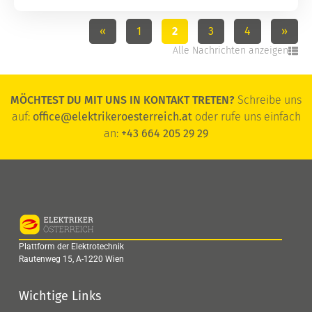
«
1
2
3
4
»
Alle Nachrichten anzeigen
MÖCHTEST DU MIT UNS IN KONTAKT TRETEN?
Schreibe uns
auf:
office@elektrikeroesterreich.at
oder rufe uns einfach
an:
+43 664 205 29 29
Plattform der Elektrotechnik
Rautenweg 15, A-1220 Wien
Wichtige Links