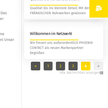
Qualität bis ins kleinste Detail: Mit den
 Das
FRÄNKISCHEN Rohrwerken gewinnen
er
Willkommen im Netzwerk!
ine
n! Unser
Wir freuen uns außerordentlich PHOENIX
CONTACT als neuen Markenpartner
begrüßen
«
1
2
3
4
»
Alle Nachrichten anzeigen