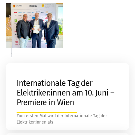
«
»
Internationale Tag der
Elektriker:innen am 10. Juni –
Premiere in Wien
Zum ersten Mal wird der Internationale Tag der
Elektriker:innen als