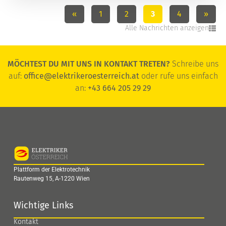
«
1
2
3
4
»
Alle Nachrichten anzeigen
MÖCHTEST DU MIT UNS IN KONTAKT TRETEN?
Schreibe uns
auf:
office@elektrikeroesterreich.at
oder rufe uns einfach
an:
+43 664 205 29 29
Plattform der Elektrotechnik
Rautenweg 15, A-1220 Wien
Wichtige Links
Kontakt